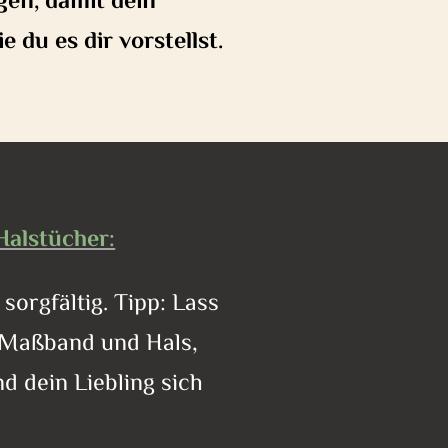
gen, damit dein
du es dir vorstellst.
Halstücher:
orgfältig. Tipp: Lass
 Maßband und Hals,
d dein Liebling sich
.